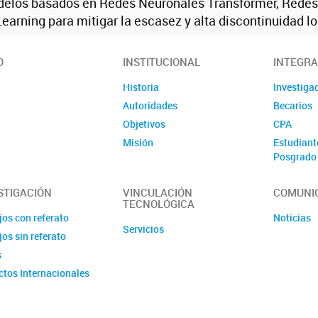
delos basados en Redes Neuronales Transformer, Redes 
Learning para mitigar la escasez y alta discontinuidad l
O
INSTITUCIONAL
INTEGR
Historia
Investiga
Autoridades
Becarios
Objetivos
CPA
Misión
Estudiant
Posgrado
Pasantes
STIGACIÓN
VINCULACIÓN
COMUNI
TECNOLÓGICA
jos con referato
Noticias
Servicios
os sin referato
s
ctos Internacionales