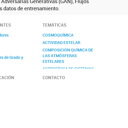
Adversarias Generativas (GAN), Flujos
os datos de entrenamiento.
ANTES
TEMÁTICAS
dores
COSMOQUÍMICA
ACTIVIDAD ESTELAR
COMPOSICIÓN QUÍMICA DE
LAS ATMÓSFERAS
es de Grado y
ESTELARES
ASTROFÍSICA DE SISTEMAS
 Secundario
ESTELARES
CACIÓN
CONTACTO
ASTROFÍSICA TEÓRICA
ASTROFÍSICA DE GALAXIAS
Y COSMOLOGÍA
INTELIGENCIA ARTIFICIAL