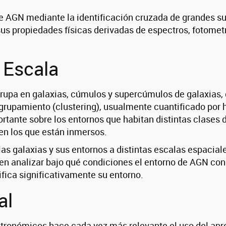
 AGN mediante la identificación cruzada de grandes sur
 sus propiedades físicas derivadas de espectros, fotomet
 Escala
grupa en galaxias, cúmulos y supercúmulos de galaxias, 
agrupamiento (clustering), usualmente cuantificado por
rtante sobre los entornos que habitan distintas clases 
 en los que están inmersos.
las galaxias y sus entornos a distintas escalas espacia
s en analizar bajo qué condiciones el entorno de AGN con
fica significativamente su entorno.
al
stronómicos hace cada vez más relevante el uso del apr