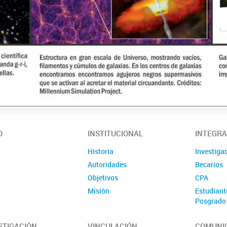
O
INSTITUCIONAL
INTEGR
Historia
Investiga
Autoridades
Becarios
Objetivos
CPA
Misión
Estudiant
Posgrado
Pasantes
STIGACIÓN
VINCULACIÓN
COMUNI